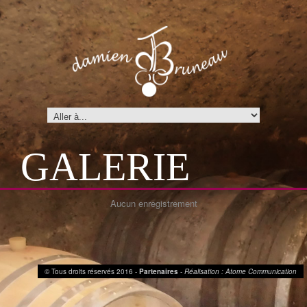
GALERIE
Aucun enregistrement
© Tous droits réservés 2016 -
Partenaires
-
Réalisation :
Atome Communication